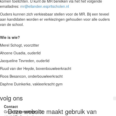
komen toelichten. U kunt de MR bereiken via het het volgende
emailadres:
mr@eilanden.espritscholen.nl
Ouders kunnen zich verkiesbaar stellen voor de MR. Bij een teveel
aan kandidaten worden er verkiezingen gehouden voor alle ouders
van de school.
Wie is wie?
Merel Schogt, voorzitter
Ahcene
Ouadia
, ouderlid
Jacqueline Tevreden, ouderlid
Ruud van der Heyde, bovenbouwleerkracht
Roos Besancon, onderbouwleerkracht
Daphne Duinkerke, vakleerkracht gym
volg ons
Contact
Deze website maakt gebruik van
Grote Bickersstraat 102