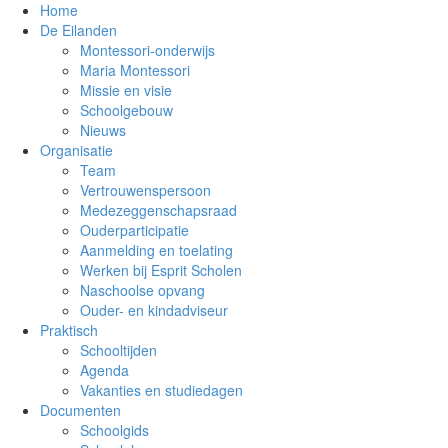
Home
De Eilanden
Montessori-onderwijs
Maria Montessori
Missie en visie
Schoolgebouw
Nieuws
Organisatie
Team
Vertrouwenspersoon
Medezeggenschapsraad
Ouderparticipatie
Aanmelding en toelating
Werken bij Esprit Scholen
Naschoolse opvang
Ouder- en kindadviseur
Praktisch
Schooltijden
Agenda
Vakanties en studiedagen
Documenten
Schoolgids