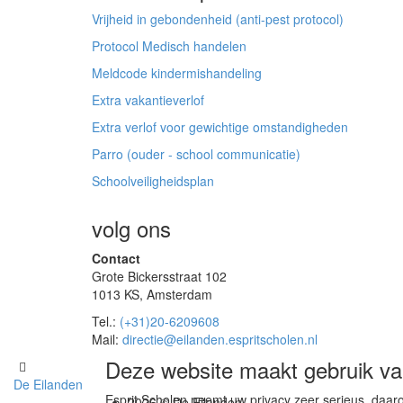
Vrijheid in gebondenheid (anti-pest protocol)
Protocol Medisch handelen
Meldcode kindermishandeling
Extra vakantieverlof
Extra verlof voor gewichtige omstandigheden
Parro (ouder - school communicatie)
Schoolveiligheidsplan
volg ons
Contact
Grote Bickersstraat 102
1013 KS, Amsterdam
Tel.:
(+31)20-6209608
Mail:
directie@eilanden.espritscholen.nl
Deze website maakt gebruik va
De Eilanden
Esprit Scholen neemt uw privacy zeer serieus, daaro
2026 © De Eilanden