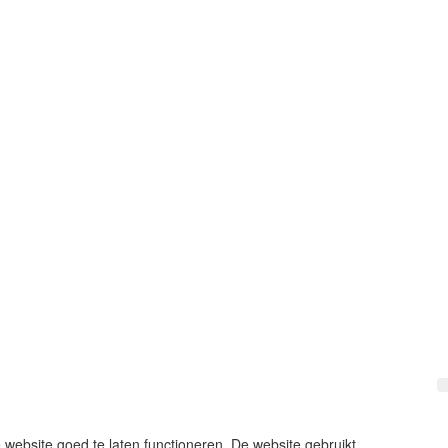
 website goed te laten functioneren. De website gebruikt