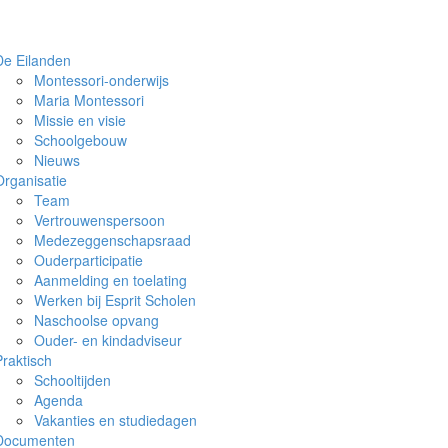
De Eilanden
Montessori-onderwijs
Maria Montessori
Missie en visie
Schoolgebouw
Nieuws
Organisatie
Team
Vertrouwenspersoon
Medezeggenschapsraad
Ouderparticipatie
Aanmelding en toelating
Werken bij Esprit Scholen
Naschoolse opvang
Ouder- en kindadviseur
Praktisch
Schooltijden
Agenda
Vakanties en studiedagen
Documenten